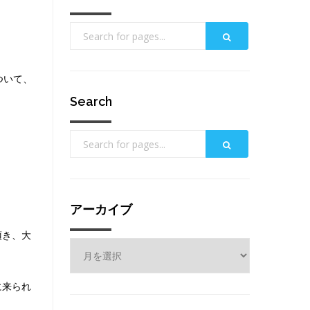
ついて、
Search
アーカイブ
頂き、大
ア
ー
カ
に来られ
イ
ブ