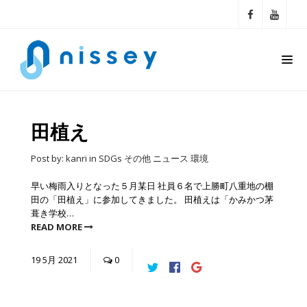
田植え
Post by:
kanri
in
SDGs
その他
ニュース
環境
早い梅雨入りとなった５月某日 社員６名で上勝町八重地の棚
田の「田植え」に参加してきました。 田植えは「かみかつ茅
葺き学校…
READ MORE
19
5月
2021
0