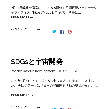
9月14日弊社会議室にて、SDGs研修を四国環境パートナーシ
ップオフィス（https://4epo.jp/）の常川所長に…
READ MORE
22
9月
2021
0
SDGsと宇宙開発
Post by:
kanri
in
Development
SDGs
ニュース
2021年7月の「とくしまSDGs未来会議」に参加してきまし
た。 今回のテーマは『日本の宇宙開発活動の現状紹介』。 は
じ…
READ MORE
16
7月
2021
0