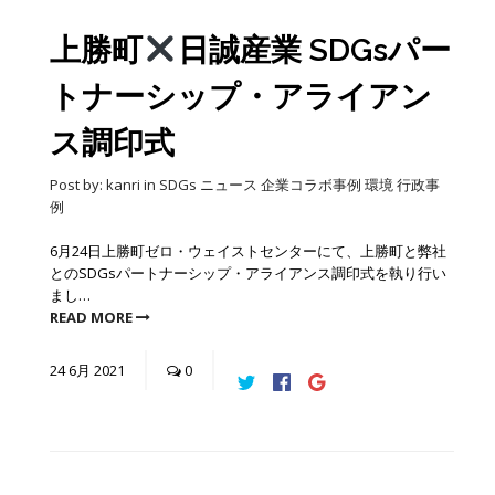
上勝町
日誠産業 SDGsパー
トナーシップ・アライアン
ス調印式
Post by:
kanri
in
SDGs
ニュース
企業コラボ事例
環境
行政事
例
6月24日上勝町ゼロ・ウェイストセンターにて、上勝町と弊社
とのSDGsパートナーシップ・アライアンス調印式を執り行い
まし…
READ MORE
24
6月
2021
0