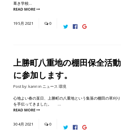
葺き学校…
READ MORE
19
5月
2021
0
上勝町八重地の棚田保全活動
に参加します。
Post by:
kanri
in
ニュース
環境
心地よい春の某日、上勝町の八重地という集落の棚田の草刈り
を手伝ってきました。 …
READ MORE
30
4月
2021
0