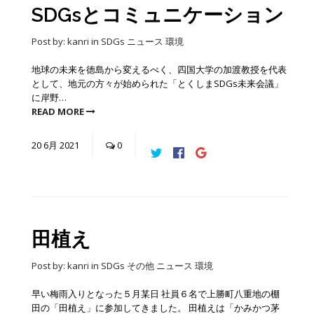
SDGsとコミュニケーション
Post by:
kanri
in
SDGs
ニュース
環境
地球の未来を徳島から変えるべく、四国大学の加渡教授を代表
として、地元の方々が始められた「とくしまSDGs未来会議」
に岸野…
READ MORE
20
6月
2021
0
田植え
Post by:
kanri
in
SDGs
その他
ニュース
環境
早い梅雨入りとなった５月某日 社員６名で上勝町八重地の棚
田の「田植え」に参加してきました。 田植えは「かみかつ茅